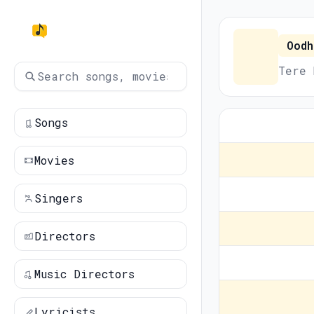
Oodh
Tere 
Songs
Movies
Singers
Directors
Music Directors
Lyricists