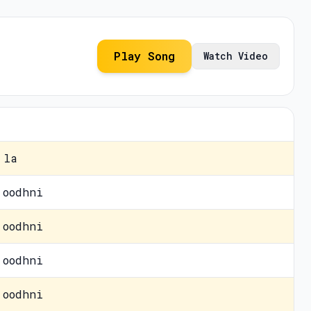
Play Song
Watch Video
 la
 oodhni
 oodhni
 oodhni
 oodhni