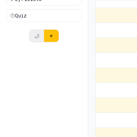
Quiz
🌙
☀️