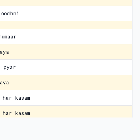
 oodhni
humaar
aya
a pyar
aya
 har kasam
 har kasam
 oodhni
vacy Policy