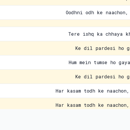
Oodhni odh ke naachon,
Tere ishq ka chhaya k
Ke dil pardesi ho g
Hum mein tumse ho gay
Ke dil pardesi ho g
Har kasam todh ke naachon,
Har kasam todh ke naachon,
Oodhni odh ke naachon,
Contact Us
Pri