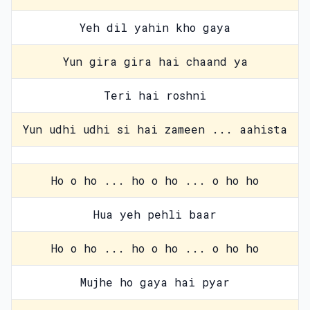
Yeh dil yahin kho gaya
Yun gira gira hai chaand ya
Teri hai roshni
Yun udhi udhi si hai zameen ... aahista
Ho o ho ... ho o ho ... o ho ho
Hua yeh pehli baar
Ho o ho ... ho o ho ... o ho ho
Mujhe ho gaya hai pyar