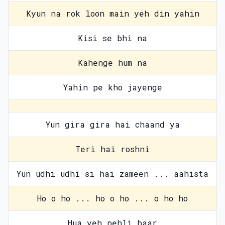
Kyun na rok loon main yeh din yahin
Kisi se bhi na
Kahenge hum na
Yahin pe kho jayenge
Yun gira gira hai chaand ya
Teri hai roshni
Yun udhi udhi si hai zameen ... aahista
Ho o ho ... ho o ho ... o ho ho
Hua yeh pehli baar