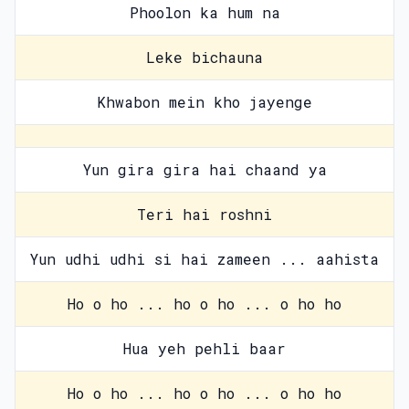
Phoolon ka hum na
Leke bichauna
Khwabon mein kho jayenge
Yun gira gira hai chaand ya
Teri hai roshni
Yun udhi udhi si hai zameen ... aahista
Ho o ho ... ho o ho ... o ho ho
Hua yeh pehli baar
Ho o ho ... ho o ho ... o ho ho