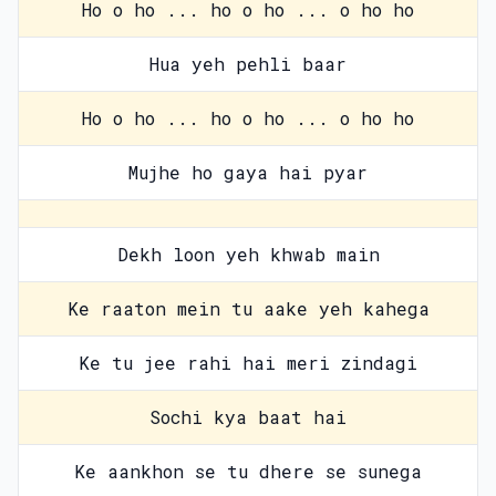
Ho o ho ... ho o ho ... o ho ho
Hua yeh pehli baar
Ho o ho ... ho o ho ... o ho ho
Mujhe ho gaya hai pyar
Dekh loon yeh khwab main
Ke raaton mein tu aake yeh kahega
Ke tu jee rahi hai meri zindagi
Sochi kya baat hai
Ke aankhon se tu dhere se sunega