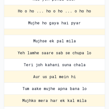
Ho o ho ... ho o ho ... o ho ho
Mujhe ho gaya hai pyar
Mujhse ek pal mila
Yeh lamhe saare sab se chupa lo
Teri joh kahani suna chala
Aur us pal mein hi
Tum aake mujhe apna bana lo
Mujhko mera har ek kal mila