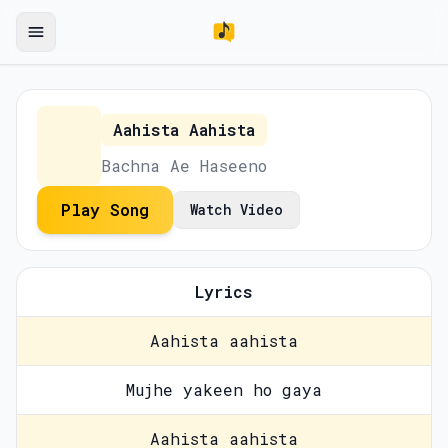
Aahista Aahista
Bachna Ae Haseeno
Play Song
Watch Video
Lyrics
Aahista aahista
Mujhe yakeen ho gaya
Aahista aahista